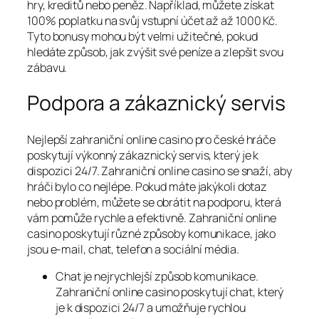
hry, kreditů nebo peněz. Například, můžete získat
100% poplatku na svůj vstupní účet až až 1000 Kč.
Tyto bonusy mohou být velmi užitečné, pokud
hledáte způsob, jak zvýšit své peníze a zlepšit svou
zábavu.
Podpora a zákaznický servis
Nejlepší zahraniční online casino pro české hráče
poskytují výkonný zákaznický servis, který je k
dispozici 24/7. Zahraniční online casino se snaží, aby
hráči bylo co nejlépe. Pokud máte jakýkoli dotaz
nebo problém, můžete se obrátit na podporu, která
vám pomůže rychle a efektivně. Zahraniční online
casino poskytují různé způsoby komunikace, jako
jsou e-mail, chat, telefon a sociální média.
Chat je nejrychlejší způsob komunikace.
Zahraniční online casino poskytují chat, který
je k dispozici 24/7 a umožňuje rychlou