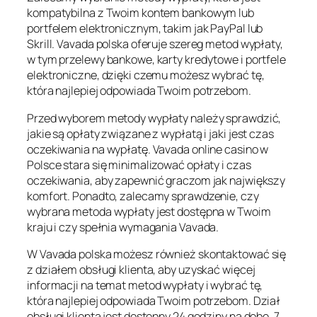
kompatybilna z Twoim kontem bankowym lub
portfelem elektronicznym, takim jak PayPal lub
Skrill. Vavada polska oferuje szereg metod wypłaty,
w tym przelewy bankowe, karty kredytowe i portfele
elektroniczne, dzięki czemu możesz wybrać tę,
która najlepiej odpowiada Twoim potrzebom.
Przed wyborem metody wypłaty należy sprawdzić,
jakie są opłaty związane z wypłatą i jaki jest czas
oczekiwania na wypłatę. Vavada online casino w
Polsce stara się minimalizować opłaty i czas
oczekiwania, aby zapewnić graczom jak największy
komfort. Ponadto, zalecamy sprawdzenie, czy
wybrana metoda wypłaty jest dostępna w Twoim
kraju i czy spełnia wymagania Vavada.
W Vavada polska możesz również skontaktować się
z działem obsługi klienta, aby uzyskać więcej
informacji na temat metod wypłaty i wybrać tę,
która najlepiej odpowiada Twoim potrzebom. Dział
obsługi klienta jest dostępny 24 godziny na dobę, 7