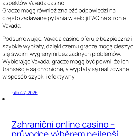
aspektów Vavada casino.
Gracze mogą również znaleźć odpowiedzi na
często zadawane pytania w sekcji FAQ na stronie
Vavada.
Podsumowując, Vavada casino oferuje bezpieczne i
szybkie wypłaty, dzięki czemu gracze mogą cieszyć
się swoimi wygranymi bez żadnych problemów.
Wybierając Vavada, gracze mogą być pewni, że ich
transakcje są chronione, a wypłaty są realizowane
w sposób szybki i efektywny.
julho 27, 2026
Zahraniční online casino –
průvodce výběrem nejlepší