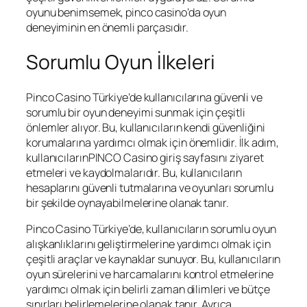
oyunu benimsemek, pinco casino’da oyun
deneyiminin en önemli parçasıdır.
Sorumlu Oyun İlkeleri
Pinco Casino Türkiye’de kullanıcılarına güvenli ve
sorumlu bir oyun deneyimi sunmak için çeşitli
önlemler alıyor. Bu, kullanıcıların kendi güvenliğini
korumalarına yardımcı olmak için önemlidir. İlk adım,
kullanıcılarınPINCO Casino giriş sayfasını ziyaret
etmeleri ve kaydolmalarıdır. Bu, kullanıcıların
hesaplarını güvenli tutmalarına ve oyunları sorumlu
bir şekilde oynayabilmelerine olanak tanır.
Pinco Casino Türkiye’de, kullanıcıların sorumlu oyun
alışkanlıklarını geliştirmelerine yardımcı olmak için
çeşitli araçlar ve kaynaklar sunuyor. Bu, kullanıcıların
oyun sürelerini ve harcamalarını kontrol etmelerine
yardımcı olmak için belirli zaman dilimleri ve bütçe
sınırları belirlemelerine olanak tanır. Ayrıca,