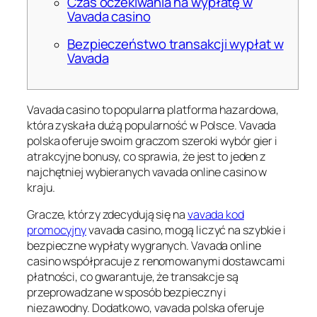
Czas oczekiwania na wypłatę w
Vavada casino
Bezpieczeństwo transakcji wypłat w
Vavada
Vavada casino to popularna platforma hazardowa,
która zyskała dużą popularność w Polsce. Vavada
polska oferuje swoim graczom szeroki wybór gier i
atrakcyjne bonusy, co sprawia, że jest to jeden z
najchętniej wybieranych vavada online casino w
kraju.
Gracze, którzy zdecydują się na
vavada kod
promocyjny
vavada casino, mogą liczyć na szybkie i
bezpieczne wypłaty wygranych. Vavada online
casino współpracuje z renomowanymi dostawcami
płatności, co gwarantuje, że transakcje są
przeprowadzane w sposób bezpieczny i
niezawodny. Dodatkowo, vavada polska oferuje