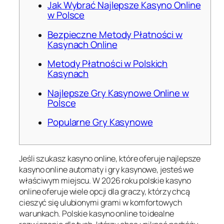
Jak Wybrać Najlepsze Kasyno Online
w Polsce
Bezpieczne Metody Płatności w
Kasynach Online
Metody Płatności w Polskich
Kasynach
Najlepsze Gry Kasynowe Online w
Polsce
Popularne Gry Kasynowe
Jeśli szukasz kasyno online, które oferuje najlepsze
kasyno online automaty i gry kasynowe, jesteś we
właściwym miejscu. W 2026 roku polskie kasyno
online oferuje wiele opcji dla graczy, którzy chcą
cieszyć się ulubionymi grami w komfortowych
warunkach. Polskie kasyno online to idealne