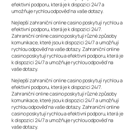
efektivní podporu, která je k dispozici 24/7 a
umožňuje rychlou odpověď na vaše dotazy.
Nejlepší zahraniční online casino poskytují rychlou a
efektivní podporu, která je k dispozici 24/7.
Zahraniční online casino poskytují různé způsoby
komunikace, které jsou k dispozici 24/7 a umožňují
rychlou odpověď na vaše dotazy. Zahraniční online
casino poskytují rychlou a efektivní podporu, která je
k dispozici 24/7 a umožňuje rychlou odpověď na
vaše dotazy.
Nejlepší zahraniční online casino poskytují rychlou a
efektivní podporu, která je k dispozici 24/7.
Zahraniční online casino poskytují různé způsoby
komunikace, které jsou k dispozici 24/7 a umožňují
rychlou odpověď na vaše dotazy. Zahraniční online
casino poskytují rychlou a efektivní podporu, která je
k dispozici 24/7 a umožňuje rychlou odpověď na
vaše dotazy.