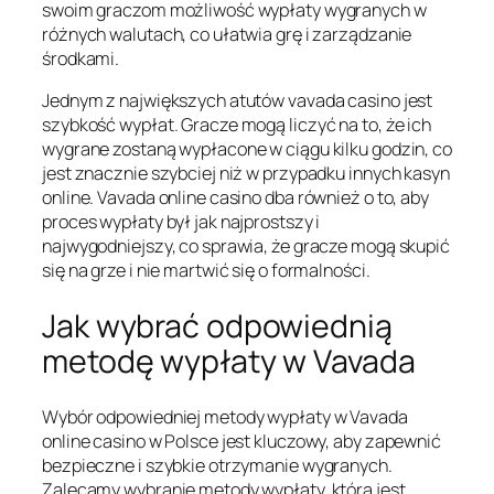
swoim graczom możliwość wypłaty wygranych w
różnych walutach, co ułatwia grę i zarządzanie
środkami.
Jednym z największych atutów vavada casino jest
szybkość wypłat. Gracze mogą liczyć na to, że ich
wygrane zostaną wypłacone w ciągu kilku godzin, co
jest znacznie szybciej niż w przypadku innych kasyn
online. Vavada online casino dba również o to, aby
proces wypłaty był jak najprostszy i
najwygodniejszy, co sprawia, że gracze mogą skupić
się na grze i nie martwić się o formalności.
Jak wybrać odpowiednią
metodę wypłaty w Vavada
Wybór odpowiedniej metody wypłaty w Vavada
online casino w Polsce jest kluczowy, aby zapewnić
bezpieczne i szybkie otrzymanie wygranych.
Zalecamy wybranie metody wypłaty, która jest