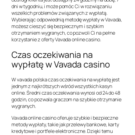
dni w tygodniu, i może pomóc Ci w rozwiązaniu
wszelkich problemów związanych z wypłatą.
Wybierając odpowiednią metodę wypłaty w Vavada,
możesz cieszyć się bezpiecznym i szybkim
otrzymaniem wygranych, co pozwoli Ci na pełne
korzystanie z oferty Vavada online casino.
Czas oczekiwania na
wypłatę w Vavada casino
W vavada polska czas oczekiwania na wypłatę jest
jednym z najkrótszych wśród wszystkich kasyn
online. Średni czas oczekiwania wynosi od 24 do 48
godzin, co pozwala graczom na szybkie otrzymanie
wygranych.
Vavada online casino oferuje szybkie i bezpieczne
metody wypłaty, takie jak przelewy bankowe, karty
kredytowe i portfele elektroniczne. Dzięki temu