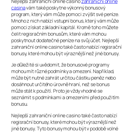
Nejlepší zahraniční online casino
zahranicni online
casina
vám také poskytne výkonný bonusový
program, který vám může pomoci zvýšit své peníze.
Mnoho z nich nabízí vstupní bonus, který vám může
pomoci získat základní kapitál. Kromě toho můžete
čelit regisračním bonusům, které vám mohou
poskytnout dodatečné peníze na svůj účet. Nejlepší
zahraniční online casino také často nabízí regisrační
bonusy, které mohou být výraznější než jiné bonusy.
Je důležité si uvědomit, že bonusové programy
mohou mít různé podmínky a omezení. Například,
může být nutné zahrát určitou částku peněz nebo
dosáhnout určitého úrovně hraní, než se bonus
může stát k použití. Proto je vždy vhodné se
seznámit s podmínkami a omezeními před použitím
bonusu.
Nejlepší zahraniční online casino také často nabízí
regisrační bonusy, které mohou být výraznější než
jiné bonusy. Tyto bonusy mohou být v podobě volné