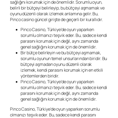
sağlığını korumak için de önemlidir. Sorumlu oyun,
belirli bir bütçeyi belirleyip, bu bütçeyi aşmamak ve
oyunu düzenli olarak izlemek anlamına gelir. Bu,
Pinco casino güncel girişte de geçerli bir kurallıdır.
Pinco Casino, Türkiye’de oyun yaparken
sorumlu olmanızı teşvik eder. Bu, sadece kendi
parasını korumak için değil, aynı zamanda
genel sağlığını korumak için de önemlidir.
Bir bütçe belirleyin ve bu bütçeyi aşmamak,
sorumlu oyunun temel unsurlarından biridir. Bu
bütçeyi aşmadan oyunu düzenli olarak
izlemek, kendi parasını korumak için en etkili
yöntemlerden biridir.
Pinco Casino, Türkiye’de oyun yaparken
sorumlu olmanızı teşvik eder. Bu, sadece kendi
parasını korumak için değil, aynı zamanda
genel sağlığını korumak için de önemlidir.
Pinco Casino, Türkiye’de oyun yaparken sorumlu
olmanızı teşvik eder. Bu, sadece kendi parasını