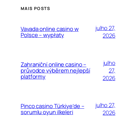
MAIS POSTS
julho 27,
Vavada online casino w
Polsce – wypłaty
2026
julho
Zahraniční online casino –
27,
průvodce výběrem nejlepší
platformy
2026
julho 27,
Pinco casino Türkiye’de –
sorumlu oyun ilkeleri
2026