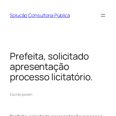
Pular
para
Solução Consultoria Pública
o
conteúdo
Prefeita, solicitado
apresentação
processo licitatório.
Escrito por
em