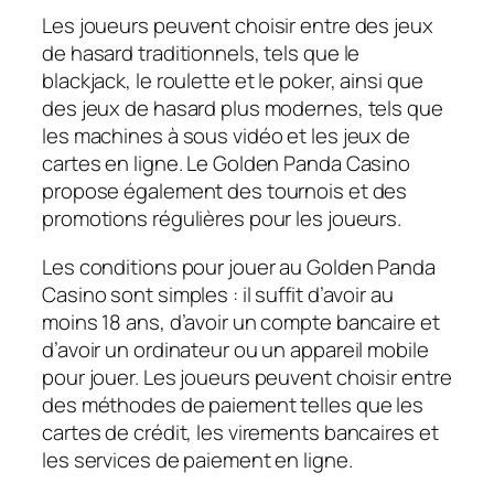
Les joueurs peuvent choisir entre des jeux
de hasard traditionnels, tels que le
blackjack, le roulette et le poker, ainsi que
des jeux de hasard plus modernes, tels que
les machines à sous vidéo et les jeux de
cartes en ligne. Le Golden Panda Casino
propose également des tournois et des
promotions régulières pour les joueurs.
Les conditions pour jouer au Golden Panda
Casino sont simples : il suffit d’avoir au
moins 18 ans, d’avoir un compte bancaire et
d’avoir un ordinateur ou un appareil mobile
pour jouer. Les joueurs peuvent choisir entre
des méthodes de paiement telles que les
cartes de crédit, les virements bancaires et
les services de paiement en ligne.