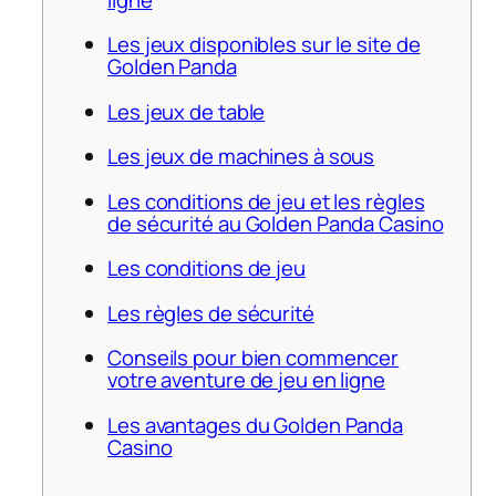
Les jeux disponibles sur le site de
Golden Panda
Les jeux de table
Les jeux de machines à sous
Les conditions de jeu et les règles
de sécurité au Golden Panda Casino
Les conditions de jeu
Les règles de sécurité
Conseils pour bien commencer
votre aventure de jeu en ligne
Les avantages du Golden Panda
Casino