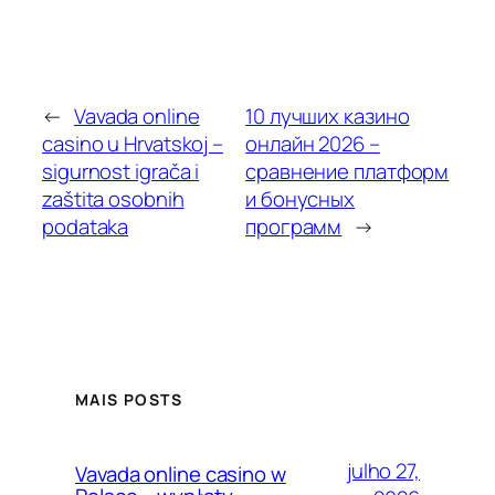
←
Vavada online
10 лучших казино
casino u Hrvatskoj –
онлайн 2026 –
sigurnost igrača i
сравнение платформ
zaštita osobnih
и бонусных
podataka
программ
→
MAIS POSTS
julho 27,
Vavada online casino w