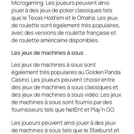
Microgaming. Les joueurs peuvent ainsi
jouer à des jeux de poker classiques tels
que le Texas Hold’em et le Omaha. Les jeux
de roulette sont également très populaires,
avec des versions de roulette française et
de roulette américaine disponibles.
Les jeux de machines à sous
Les jeux de machines à sous sont
également très populaires au Golden Panda
Casino. Les joueurs peuvent choisir entre
des jeux de machines à sous classiques et
des jeux de machines à sous vidéo. Les jeux
de machines à sous sont fournis par des
fournisseurs tels que NetEnt et Play’n GO.
Les joueurs peuvent ainsi jouer à des jeux
de machines à sous tels que le Starburst et