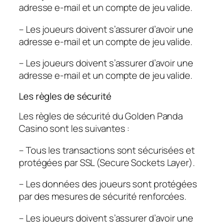
adresse e-mail et un compte de jeu valide.
– Les joueurs doivent s’assurer d’avoir une
adresse e-mail et un compte de jeu valide.
– Les joueurs doivent s’assurer d’avoir une
adresse e-mail et un compte de jeu valide.
Les règles de sécurité
Les règles de sécurité du Golden Panda
Casino sont les suivantes :
– Tous les transactions sont sécurisées et
protégées par SSL (Secure Sockets Layer).
– Les données des joueurs sont protégées
par des mesures de sécurité renforcées.
– Les joueurs doivent s’assurer d’avoir une