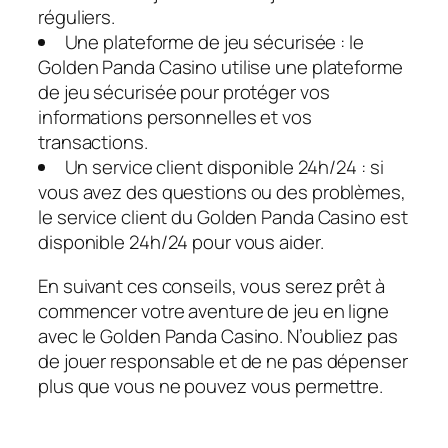
réguliers.
Une plateforme de jeu sécurisée : le
Golden Panda Casino utilise une plateforme
de jeu sécurisée pour protéger vos
informations personnelles et vos
transactions.
Un service client disponible 24h/24 : si
vous avez des questions ou des problèmes,
le service client du Golden Panda Casino est
disponible 24h/24 pour vous aider.
En suivant ces conseils, vous serez prêt à
commencer votre aventure de jeu en ligne
avec le Golden Panda Casino. N’oubliez pas
de jouer responsable et de ne pas dépenser
plus que vous ne pouvez vous permettre.