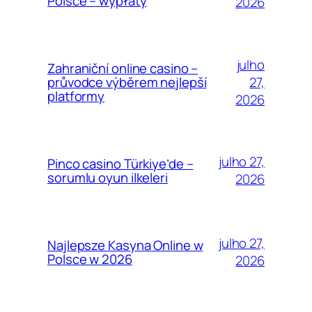
Polsce – wypłaty
2026
julho
Zahraniční online casino –
27,
průvodce výběrem nejlepší
platformy
2026
julho 27,
Pinco casino Türkiye’de –
sorumlu oyun ilkeleri
2026
julho 27,
Najlepsze Kasyna Online w
Polsce w 2026
2026