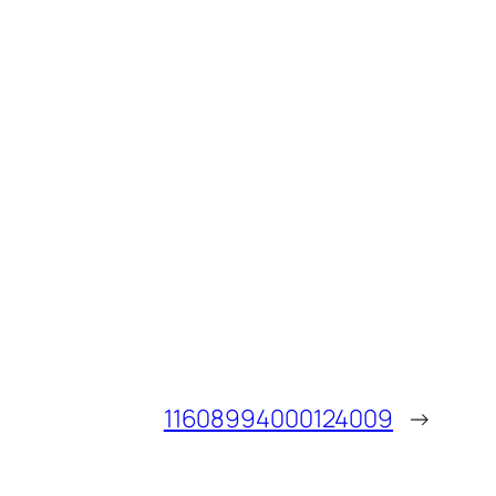
11608994000124009
→