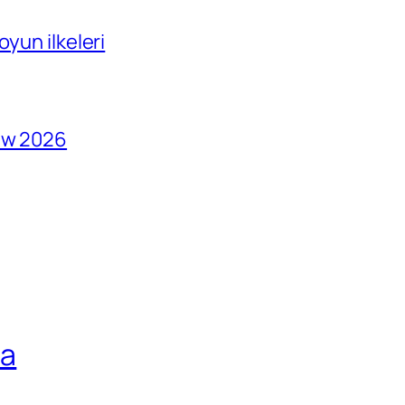
yun ilkeleri
 w 2026
ca