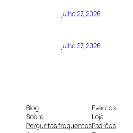
julho 27, 2026
julho 27, 2026
Blog
Eventos
Sobre
Loja
Perguntas frequentes
Padrões