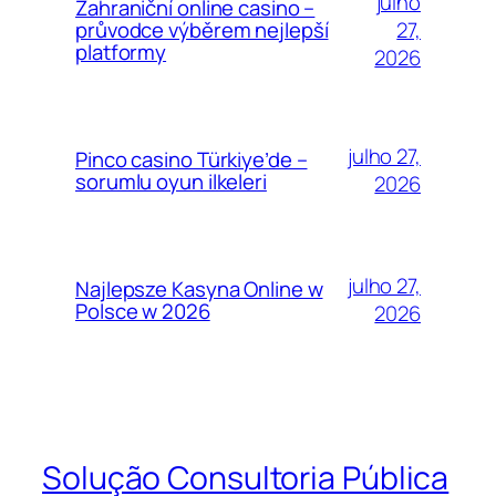
julho
Zahraniční online casino –
27,
průvodce výběrem nejlepší
platformy
2026
julho 27,
Pinco casino Türkiye’de –
sorumlu oyun ilkeleri
2026
julho 27,
Najlepsze Kasyna Online w
Polsce w 2026
2026
Solução Consultoria Pública