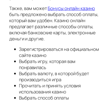
Также, вам может
Бонусы онлайн казино
быть предложено выбрать способ оплаты,
который вам удобен. Казино онлайн
предлагает различные способы оплаты,
включая банковские карты, электронные
деньги и другие.
Зарегистрироваться на официальном
сайте казино
Выбрать игру, которая вам
понравилась
Выбрать валюту, в которой будет
производиться игра
Прочитать и принять условия
использования казино
Выбрать способ оплаты