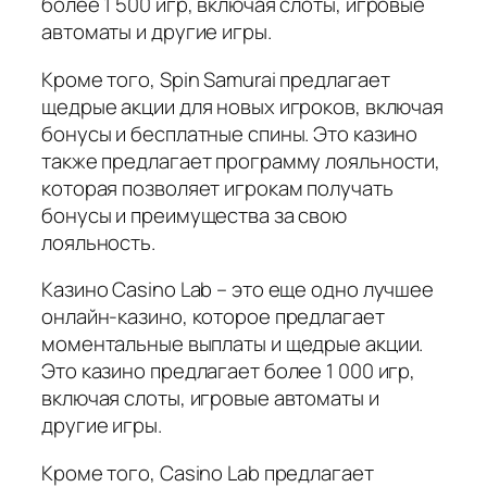
более 1 500 игр, включая слоты, игровые
автоматы и другие игры.
Кроме того, Spin Samurai предлагает
щедрые акции для новых игроков, включая
бонусы и бесплатные спины. Это казино
также предлагает программу лояльности,
которая позволяет игрокам получать
бонусы и преимущества за свою
лояльность.
Казино Casino Lab – это еще одно лучшее
онлайн-казино, которое предлагает
моментальные выплаты и щедрые акции.
Это казино предлагает более 1 000 игр,
включая слоты, игровые автоматы и
другие игры.
Кроме того, Casino Lab предлагает