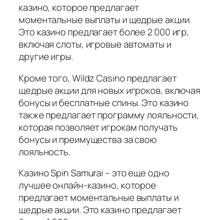
казино, которое предлагает
моментальные выплаты и щедрые акции.
Это казино предлагает более 2 000 игр,
включая слоты, игровые автоматы и
другие игры.
Кроме того, Wildz Casino предлагает
щедрые акции для новых игроков, включая
бонусы и бесплатные спины. Это казино
также предлагает программу лояльности,
которая позволяет игрокам получать
бонусы и преимущества за свою
лояльность.
Казино Spin Samurai – это еще одно
лучшее онлайн-казино, которое
предлагает моментальные выплаты и
щедрые акции. Это казино предлагает