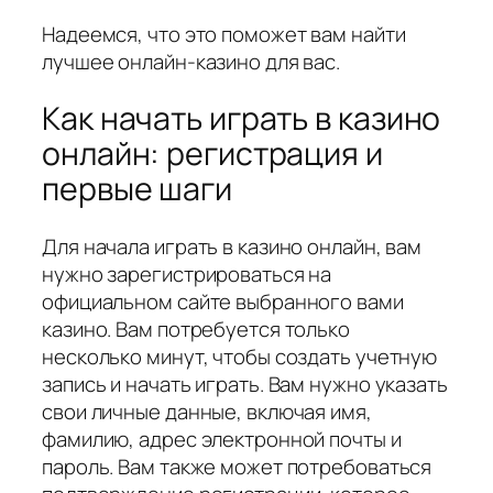
Надеемся, что это поможет вам найти
лучшее онлайн-казино для вас.
Как начать играть в казино
онлайн: регистрация и
первые шаги
Для начала играть в казино онлайн, вам
нужно зарегистрироваться на
официальном сайте выбранного вами
казино. Вам потребуется только
несколько минут, чтобы создать учетную
запись и начать играть. Вам нужно указать
свои личные данные, включая имя,
фамилию, адрес электронной почты и
пароль. Вам также может потребоваться