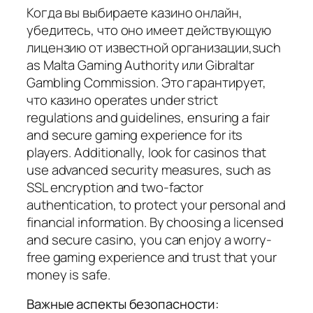
Когда вы выбираете казино онлайн,
убедитесь, что оно имеет действующую
лицензию от известной организации,such
as Malta Gaming Authority или Gibraltar
Gambling Commission. Это гарантирует,
что казино operates under strict
regulations and guidelines, ensuring a fair
and secure gaming experience for its
players. Additionally, look for casinos that
use advanced security measures, such as
SSL encryption and two-factor
authentication, to protect your personal and
financial information. By choosing a licensed
and secure casino, you can enjoy a worry-
free gaming experience and trust that your
money is safe.
Важные аспекты безопасности: