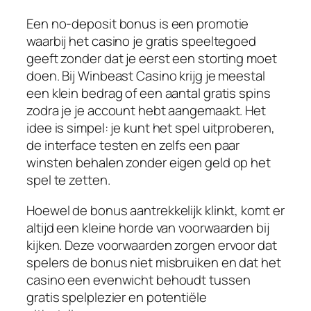
Een no‑deposit bonus is een promotie
waarbij het casino je gratis speeltegoed
geeft zonder dat je eerst een storting moet
doen. Bij Winbeast Casino krijg je meestal
een klein bedrag of een aantal gratis spins
zodra je je account hebt aangemaakt. Het
idee is simpel: je kunt het spel uitproberen,
de interface testen en zelfs een paar
winsten behalen zonder eigen geld op het
spel te zetten.
Hoewel de bonus aantrekkelijk klinkt, komt er
altijd een kleine horde van voorwaarden bij
kijken. Deze voorwaarden zorgen ervoor dat
spelers de bonus niet misbruiken en dat het
casino een evenwicht behoudt tussen
gratis spelplezier en potentiële