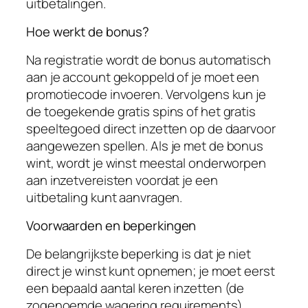
uitbetalingen.
Hoe werkt de bonus?
Na registratie wordt de bonus automatisch
aan je account gekoppeld of je moet een
promotiecode invoeren. Vervolgens kun je
de toegekende gratis spins of het gratis
speeltegoed direct inzetten op de daarvoor
aangewezen spellen. Als je met de bonus
wint, wordt je winst meestal onderworpen
aan inzetvereisten voordat je een
uitbetaling kunt aanvragen.
Voorwaarden en beperkingen
De belangrijkste beperking is dat je niet
direct je winst kunt opnemen; je moet eerst
een bepaald aantal keren inzetten (de
zogenoemde wagering requirements).