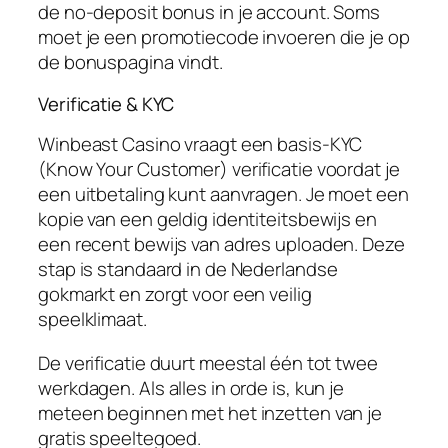
de no‑deposit bonus in je account. Soms
moet je een promotiecode invoeren die je op
de bonuspagina vindt.
Verificatie & KYC
Winbeast Casino vraagt een basis‑KYC
(Know Your Customer) verificatie voordat je
een uitbetaling kunt aanvragen. Je moet een
kopie van een geldig identiteitsbewijs en
een recent bewijs van adres uploaden. Deze
stap is standaard in de Nederlandse
gokmarkt en zorgt voor een veilig
speelklimaat.
De verificatie duurt meestal één tot twee
werkdagen. Als alles in orde is, kun je
meteen beginnen met het inzetten van je
gratis speeltegoed.