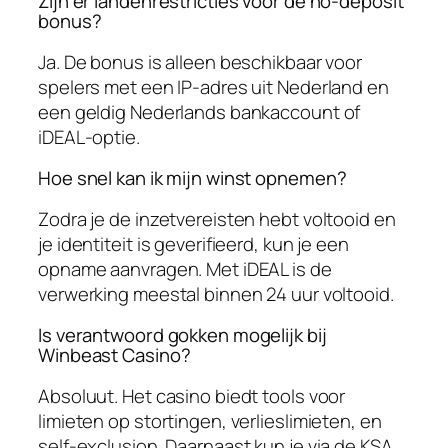
Zijn er landenrestricties voor de no‑deposit
bonus?
Ja. De bonus is alleen beschikbaar voor
spelers met een IP‑adres uit Nederland en
een geldig Nederlands bankaccount of
iDEAL‑optie.
Hoe snel kan ik mijn winst opnemen?
Zodra je de inzetvereisten hebt voltooid en
je identiteit is geverifieerd, kun je een
opname aanvragen. Met iDEAL is de
verwerking meestal binnen 24 uur voltooid.
Is verantwoord gokken mogelijk bij
Winbeast Casino?
Absoluut. Het casino biedt tools voor
limieten op stortingen, verlieslimieten, en
self‑exclusion. Daarnaast kun je via de KSA