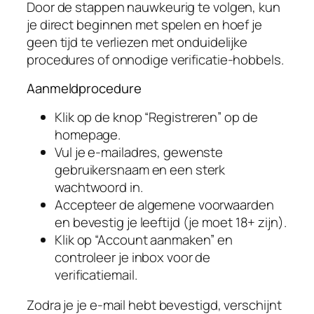
Door de stappen nauwkeurig te volgen, kun
je direct beginnen met spelen en hoef je
geen tijd te verliezen met onduidelijke
procedures of onnodige verificatie‑hobbels.
Aanmeldprocedure
Klik op de knop “Registreren” op de
homepage.
Vul je e‑mailadres, gewenste
gebruikersnaam en een sterk
wachtwoord in.
Accepteer de algemene voorwaarden
en bevestig je leeftijd (je moet 18+ zijn).
Klik op “Account aanmaken” en
controleer je inbox voor de
verificatiemail.
Zodra je je e‑mail hebt bevestigd, verschijnt