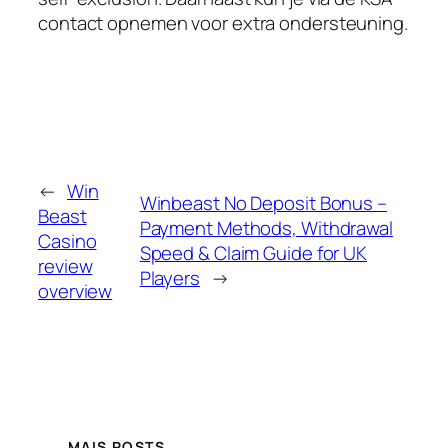
contact opnemen voor extra ondersteuning.
←
Win
Winbeast No Deposit Bonus –
Beast
Payment Methods, Withdrawal
Casino
Speed & Claim Guide for UK
review
Players
→
overview
MAIS POSTS