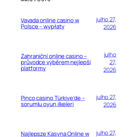
julho 27,
Vavada online casino w
Polsce – wypłaty
2026
julho
Zahraniční online casino –
27,
průvodce výběrem nejlepší
platformy
2026
julho 27,
Pinco casino Türkiye’de –
sorumlu oyun ilkeleri
2026
julho 27,
Najlepsze Kasyna Online w