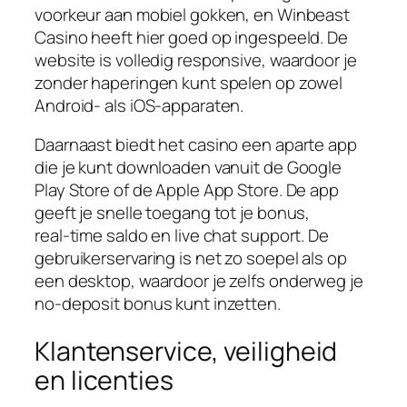
voorkeur aan mobiel gokken, en Winbeast
Casino heeft hier goed op ingespeeld. De
website is volledig responsive, waardoor je
zonder haperingen kunt spelen op zowel
Android‑ als iOS‑apparaten.
Daarnaast biedt het casino een aparte app
die je kunt downloaden vanuit de Google
Play Store of de Apple App Store. De app
geeft je snelle toegang tot je bonus,
real‑time saldo en live chat support. De
gebruikerservaring is net zo soepel als op
een desktop, waardoor je zelfs onderweg je
no‑deposit bonus kunt inzetten.
Klantenservice, veiligheid
en licenties